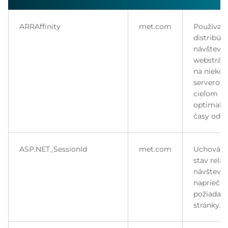
ARRAffinity
met.com
Používa s
distribúc
návštevno
webstrán
na niekoľ
serverov 
cieľom
optimaliz
časy odoz
ASP.NET_SessionId
met.com
Uchováv
stav relác
návštevní
naprieč
požiadav
stránky.