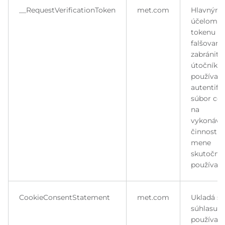
__RequestVerificationToken
met.com
Hlavným
účelom
tokenu pr
falšovaniu
zabrániť
útočníkov
používať
autentifi
súbor coo
na
vykonáva
činností v
mene
skutočné
používate
CookieConsentStatement
met.com
Ukladá st
súhlasu
používate