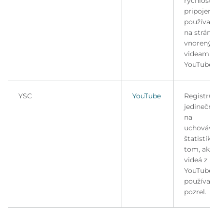
rýchlosť
pripojeni
používate
na stránk
vnoreným
videami
YouTube.
YSC
YouTube
Registruj
jedinečné
na
uchováva
štatistík 
tom, aké
videá z
YouTube s
používate
pozrel.