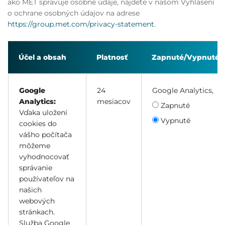
ako MET spravuje osobné údaje, nájdete v našom Vyhlásení
o ochrane osobných údajov na adrese
https://group.met.com/privacy-statement
.
Účel a obsah
Platnosť
Zapnuté/Vypnuté
Google
24
Google Analytics
,
Analytics:
mesiacov
Zapnuté
Vďaka uložení
Vypnuté
cookies do
vášho počítača
môžeme
vyhodnocovať
správanie
používateľov na
našich
webových
stránkach.
Služba Google