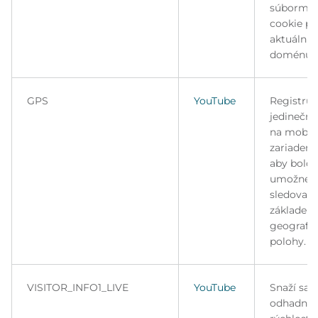
súbormi
cookie pr
aktuálnu
doménu.
GPS
YouTube
Registruj
jedinečné
na mobil
zariadeni
aby bolo
umožnen
sledovani
základe 
geografic
polohy.
VISITOR_INFO1_LIVE
YouTube
Snaží sa
odhadnúť