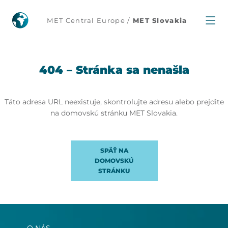
404
MET Central Europe /
MET Slovakia
404 – Stránka sa nenašla
Táto adresa URL neexistuje, skontrolujte adresu alebo prejdite
na domovskú stránku MET Slovakia.
SPÄŤ NA
DOMOVSKÚ
STRÁNKU
O NÁS